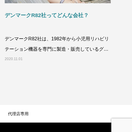
デンマークR82社ってどんな会社？
デンマークR82社は、1982年から小児用リハビリ
テーション機器を専門に製造・販売しているグロ
ーバル企業です。2020年現在、デンマークを
2020.11.01
代理店専用