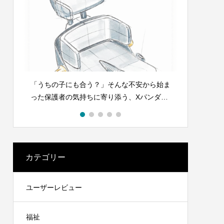
始ま
ｘパンダ：シェイプの調節方法 – 基本②
xパンダ：
ダシ
カテゴリー
ユーザーレビュー
福祉