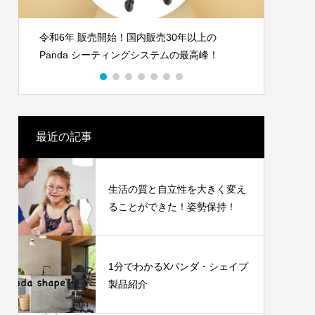
地震、火災、もしもの時に「階段を使用し
トイレ
て」確実に避難できる！非常用階段避難車。
レ・シ
最近の記事
生活の質と自立性を大きく変え
ることができた！姿勢保持！
1分でわかるXパンダ・シェイプ
製品紹介