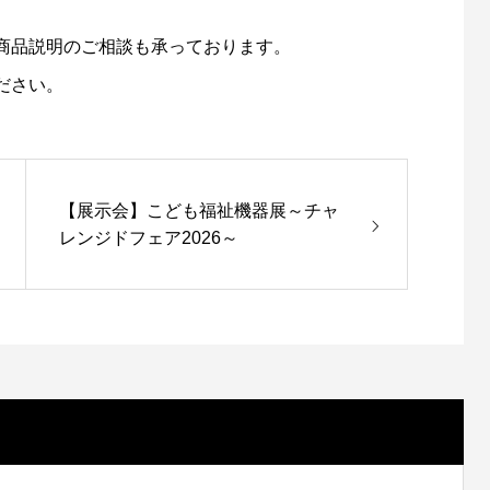
商品説明のご相談も承っております。
ださい。
 ヘッドサポートのご紹
「うちの子にも合う？」そんな不安から
【展示会】こども福祉機器展～チャ
った保護者の気持ちに寄り添う、Xパン
レンジドフェア2026～
ェイプの開発ストーリー