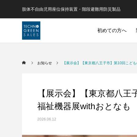
肢体不自由児用座位保持装置・階段避難用防災製品
初めての方へ
お知らせ
【展示会】【東京都八王子市】第10回こどもの
【展示会】【東京都八王
福祉機器展withおとなも
2026.06.12