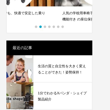
人気の学校用車椅子！自走もできる、Wリク
トイレ
機能付き の座位保持機能付き車いす。
レ・シ
最近の記事
生活の質と自立性を大きく変え
ることができた！姿勢保持！
1分でわかるXパンダ・シェイプ
製品紹介