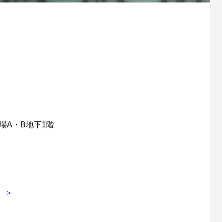
場A・B地下1階
 ＞