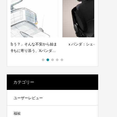
始ま
ｘパンダ：シェイプの調節方法 – 基本②
xパンダ：
ダシ
カテゴリー
ユーザーレビュー
福祉