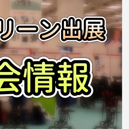
段を使用し
街中でも自然の中でも、快適で安定した乗り
階段避難車。
心地を