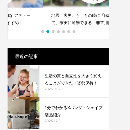
地震、火災、もしもの時に「階段を使用し
街中で
て」確実に避難できる！非常用階段避難車。
心地を
最近の記事
生活の質と自立性を大きく変え
ることができた！姿勢保持！
2026.01.29
1分でわかるXパンダ・シェイプ
製品紹介
2025.12.9