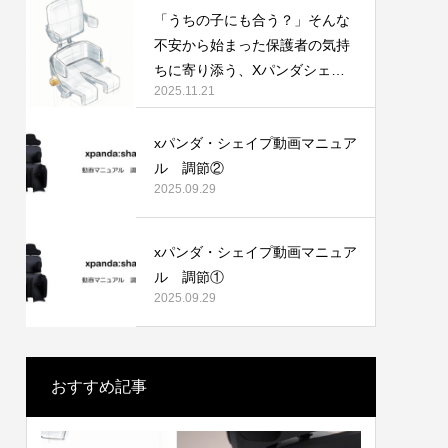
「うちの子にも合う？」そんな
不安から始まった保護者の気持
ちに寄り添う、Xパンダシェイ
2025.11.21
プの開発ストーリー
xパンダ・シェイプ動画マニュア
ル 調節②
2025.09.29
xパンダ・シェイプ動画マニュア
ル 調節①
2025.09.29
おすすめ記事