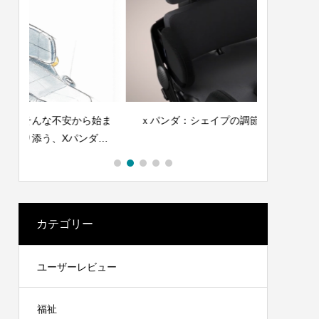
始ま
ｘパンダ：シェイプの調節方法 – 基本②
xパンダ：
ダシ
カテゴリー
ユーザーレビュー
福祉